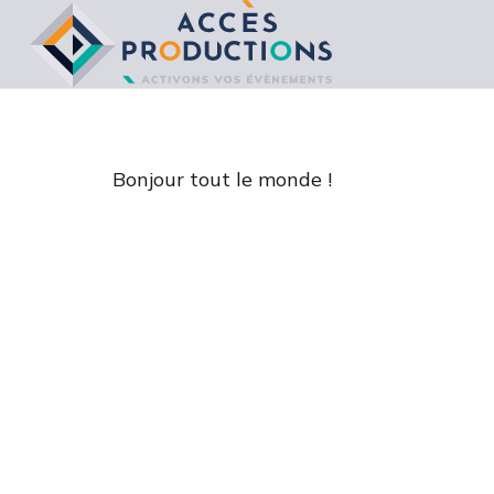
Bonjour tout le monde !